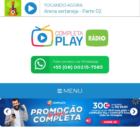
TOCANDO AGORA
Arena sertaneja - Parte 02
Fale conosco via Whatsapp:
+55 (08) 00215-7585
MENU