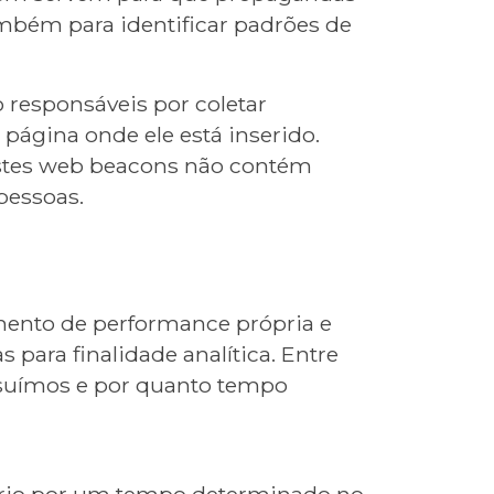
mbém para identificar padrões de
responsáveis por coletar
 página onde ele está inserido.
Estes web beacons não contém
pessoas.
mento de performance própria e
 para finalidade analítica. Entre
ossuímos e por quanto tempo
ário por um tempo determinado no