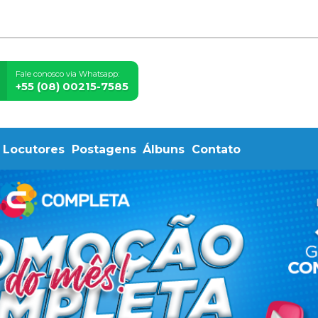
Fale conosco via Whatsapp:
+55 (08) 00215-7585
Locutores
Postagens
Álbuns
Contato