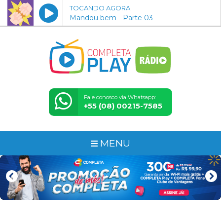
TOCANDO AGORA
Mandou bem - Parte 03
Fale conosco via Whatsapp:
+55 (08) 00215-7585
MENU